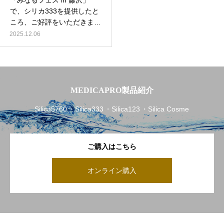
「みなるフェス in 藤沢」
で、シリカ333を提供したと
ころ、ご好評をいただきまし
た。
2025.12.06
MEDICAPRO製品紹介
Silica5760
Silica333
Silica123
Silica Cosme
ご購入はこちら
オンライン購入