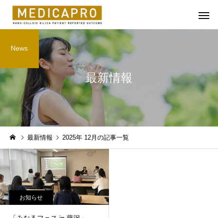
News
最新情報
Silica5760
Silica33
お知らせ
お知らせ
最新情報
2025年 12月の記事一覧
あけましておめでとうござ
「みなるフェス in 藤沢
います。
で、シリカ333を提供
ところ、ご好評をいた
ました。
お知らせ