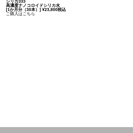
シリカ333
高濃度ナノコロイドシリカ水
[1か月分（30本）] ¥23,800
税込
ご購入はこちら