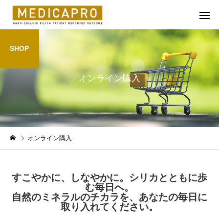
SHOP
オンライン購入
Silica5760
Silica33
お知らせ
お知らせ
オンライン購入
あけましておめでとうござ
「みなるフェス in 藤沢
います。
で、シリカ333を提供
すこやかに、しなやかに。シリカとともに歩
ところ、ご好評をいた
む毎日へ。
ました。
自然のミネラルのチカラを、あなたの毎日に
取り入れてください。