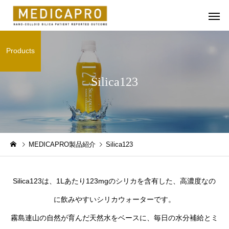
Products
Silica123
Silica5760
Silica33
お知らせ
お知らせ
MEDICAPRO製品紹介
Silica123
あけましておめでとうござ
「みなるフェス in 藤沢
います。
で、シリカ333を提供
Silica123は、1Lあたり123mgのシリカを含有した、高濃度なの
ところ、ご好評をいた
ました。
に飲みやすいシリカウォーターです。
霧島連山の自然が育んだ天然水をベースに、毎日の水分補給とミ